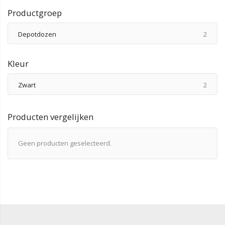
Productgroep
produ
Depotdozen
2
Kleur
produ
Zwart
2
Producten vergelijken
Geen producten geselecteerd.