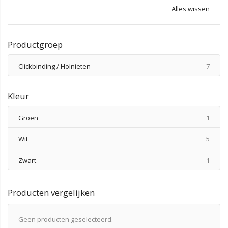
Alles wissen
Productgroep
produ
Clickbinding / Holnieten
7
Kleur
produ
Groen
1
produ
Wit
5
produ
Zwart
1
Producten vergelijken
Geen producten geselecteerd.