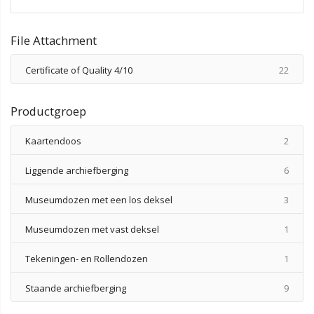
File Attachment
produ
Certificate of Quality 4/10
22
Productgroep
produ
Kaartendoos
2
produ
Liggende archiefberging
6
produ
Museumdozen met een los deksel
3
produ
Museumdozen met vast deksel
1
produ
Tekeningen- en Rollendozen
1
produ
Staande archiefberging
9