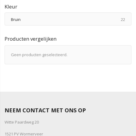
Kleur
produ
Bruin
22
Producten vergelijken
Geen producten geselecteerd.
NEEM CONTACT MET ONS OP
Witte Paardweg 20
1521 PV Wormerveer