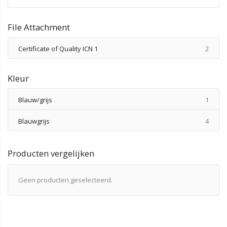
File Attachment
produ
Certificate of Quality ICN 1
2
Kleur
produ
Blauw/grijs
1
produ
Blauwgrijs
4
Producten vergelijken
Geen producten geselecteerd.