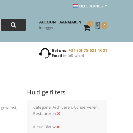
NEDERLANDS
ACCOUNT AANMAKEN
0
Mijn
0
Inloggen
Offerte
+31 (0) 75 621 1001
Bel ons:
Email
info@jwb.nl
Huidige filters
Categorie
Archiveren, Conserveren,
n gewenst,
Restaureren
Kleur
Blauw