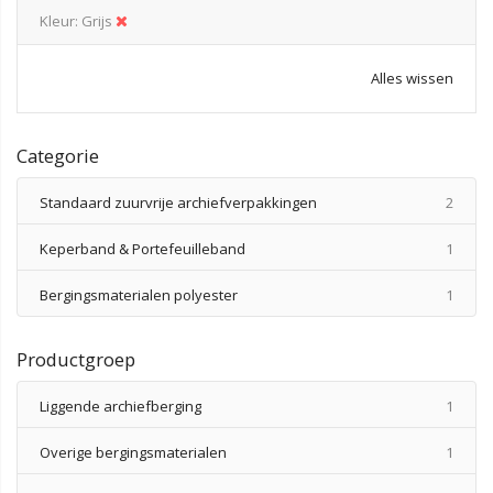
Kleur
Grijs
Alles wissen
Categorie
produ
Standaard zuurvrije archiefverpakkingen
2
produ
Keperband & Portefeuilleband
1
produ
Bergingsmaterialen polyester
1
Productgroep
produ
Liggende archiefberging
1
produ
Overige bergingsmaterialen
1