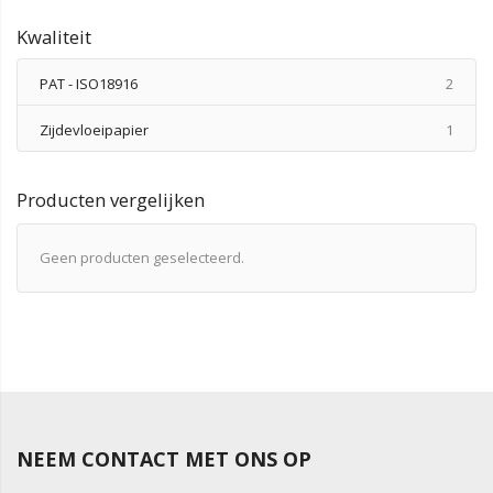
Kwaliteit
produ
PAT - ISO18916
2
produ
Zijdevloeipapier
1
Producten vergelijken
Geen producten geselecteerd.
NEEM CONTACT MET ONS OP