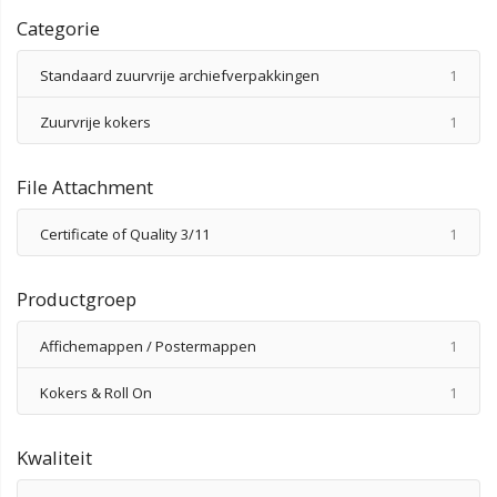
Categorie
produ
Standaard zuurvrije archiefverpakkingen
1
produ
Zuurvrije kokers
1
File Attachment
produ
Certificate of Quality 3/11
1
Productgroep
produ
Affichemappen / Postermappen
1
produ
Kokers & Roll On
1
Kwaliteit