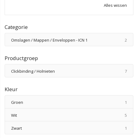
Alles wissen
Categorie
produ
Omslagen / Mappen / Enveloppen - ICN 1
2
Productgroep
produ
Clickbinding / Holnieten
7
Kleur
produ
Groen
1
produ
Wit
5
produ
Zwart
1