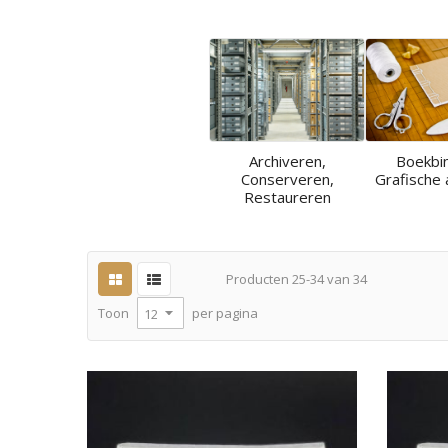
Archiveren,
Boekbi
Conserveren,
Grafische 
Restaureren
Producten
25
-
34
van
34
per pagina
Toon