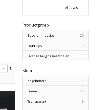
Alles wissen
Productgroep
producten
Beschermhoesjes
20
producten
FourFlaps
9
producten
Overige bergingsmaterialen
5
Kleur
producten
ongebufferd
5
producten
Opaak
10
producten
Transparant
10