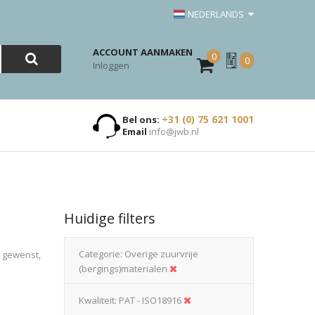
NEDERLANDS
ACCOUNT AANMAKEN
0
Mijn
0
Inloggen
Offerte
+31 (0) 75 621 1001
Bel ons:
Email
info@jwb.nl
Huidige filters
Categorie
Overige zuurvrije
n gewenst,
(bergings)materialen
Kwaliteit
PAT - ISO18916