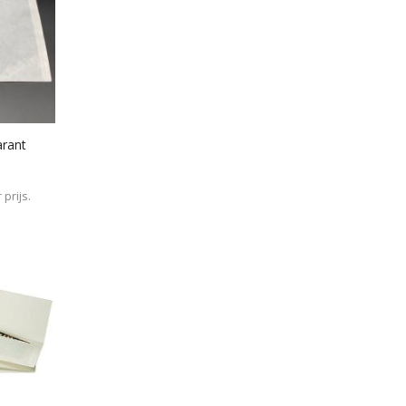
arant
prijs.