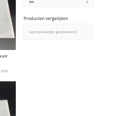
producten
Wit
9
Producten vergelijken
Geen producten geselecteerd.
arant
prijs.