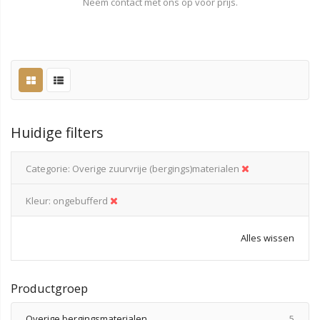
Neem contact met ons op voor prijs.
Huidige filters
Categorie
Overige zuurvrije (bergings)materialen
Kleur
ongebufferd
Alles wissen
Productgroep
produ
Overige bergingsmaterialen
5