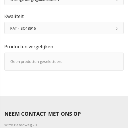
Kwaliteit
produ
PAT - ISO18916
5
Producten vergelijken
Geen producten geselecteerd.
NEEM CONTACT MET ONS OP
Witte Paardweg 20