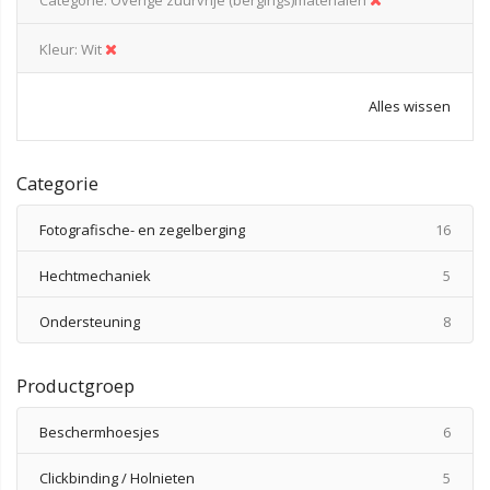
Kleur
Wit
Alles wissen
Categorie
produ
Fotografische- en zegelberging
16
produ
Hechtmechaniek
5
produ
Ondersteuning
8
Productgroep
produ
Beschermhoesjes
6
produ
Clickbinding / Holnieten
5