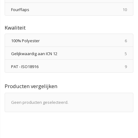
produ
FourFlaps
10
Kwaliteit
produ
100% Polyester
6
produ
Gelijkwaardig aan ICN 12
5
produ
PAT - ISO18916
9
Producten vergelijken
Geen producten geselecteerd.