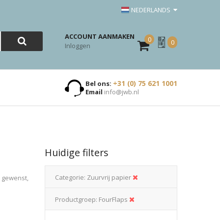
NEDERLANDS
ACCOUNT AANMAKEN
0
Mijn
0
Inloggen
Offerte
+31 (0) 75 621 1001
Bel ons:
Email
info@jwb.nl
Huidige filters
Categorie
Zuurvrij papier
n gewenst,
Productgroep
FourFlaps