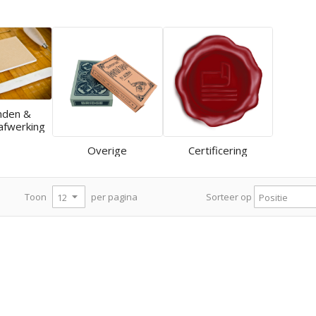
nden &
afwerking
Overige
Certificering
per pagina
Toon
Sorteer op