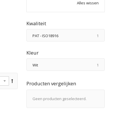
Alles wissen
Kwaliteit
product
PAT - ISO18916
1
Kleur
product
Wit
1
Producten vergelijken
Geen producten geselecteerd.