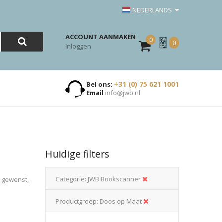
NEDERLANDS
ACCOUNT AANMAKEN
0
Mijn
0
Inloggen
Offerte
+31 (0) 75 621 1001
Bel ons:
Email
info@jwb.nl
Huidige filters
Categorie
JWB Bookscanner
n gewenst,
Productgroep
Doos op Maat