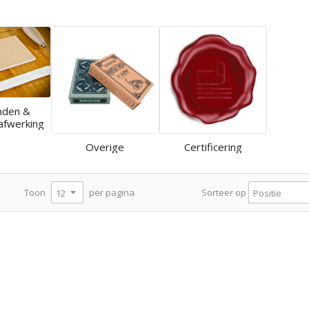
nden &
afwerking
Overige
Certificering
per pagina
Toon
Sorteer op