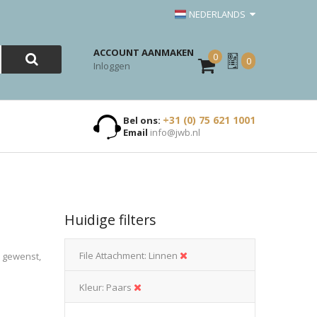
NEDERLANDS
ACCOUNT AANMAKEN
0
Mijn
0
Inloggen
Offerte
+31 (0) 75 621 1001
Bel ons:
Email
info@jwb.nl
Huidige filters
File Attachment
Linnen
n gewenst,
Kleur
Paars