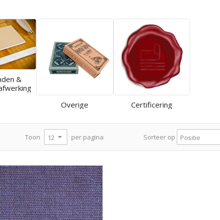
nden &
afwerking
Overige
Certificering
per pagina
Toon
Sorteer op