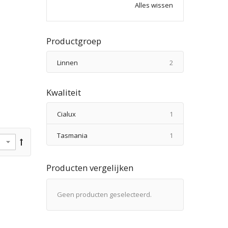
Alles wissen
Productgroep
producten
Linnen
2
Kwaliteit
product
Cialux
1
product
Tasmania
1
Producten vergelijken
Geen producten geselecteerd.