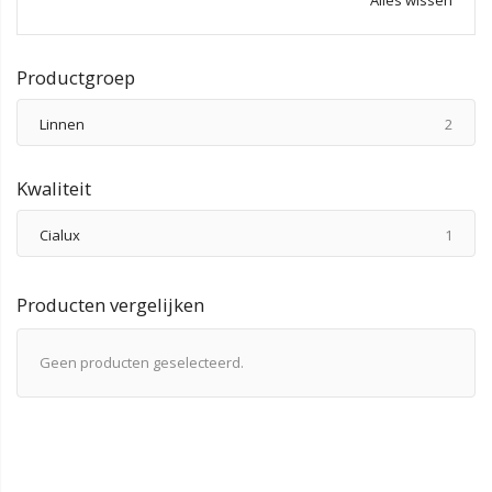
Productgroep
produ
Linnen
2
Kwaliteit
produ
Cialux
1
Producten vergelijken
Geen producten geselecteerd.