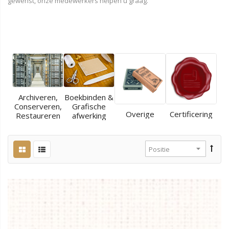
gewenst, onze medewerkers helpen u graag.
Archiveren,
Boekbinden &
Conserveren,
Grafische
Overige
Certificering
Restaureren
afwerking