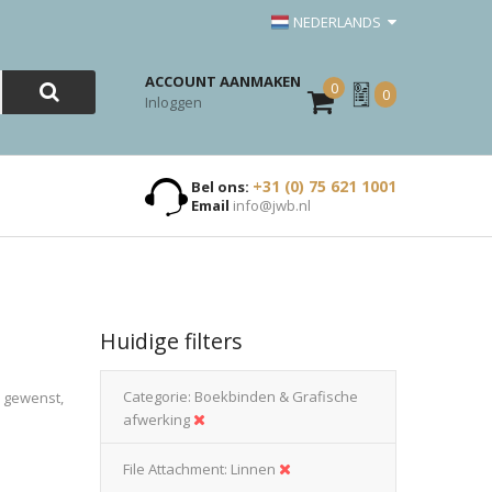
NEDERLANDS
ACCOUNT AANMAKEN
0
Mijn
0
Inloggen
Offerte
+31 (0) 75 621 1001
Bel ons:
Email
info@jwb.nl
Huidige filters
Categorie
Boekbinden & Grafische
n gewenst,
afwerking
File Attachment
Linnen