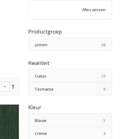
Alles wissen
Productgroep
producten
Linnen
48
Kwaliteit
producten
Cialux
29
producten
Tasmania
8
Kleur
producten
Blauw
5
producten
Crème
4