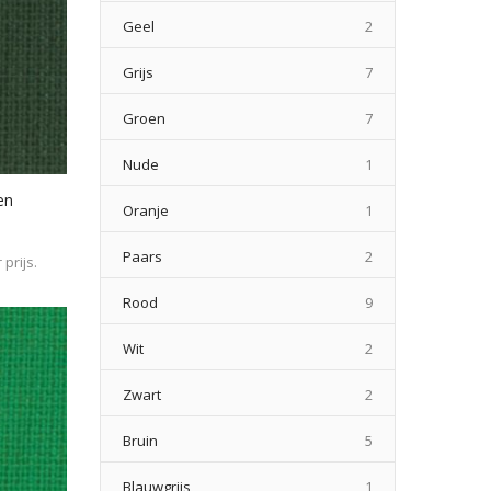
producten
Geel
2
producten
Grijs
7
producten
Groen
7
product
Nude
1
en
product
Oranje
1
producten
Paars
2
prijs.
producten
Rood
9
producten
Wit
2
producten
Zwart
2
producten
Bruin
5
product
Blauwgrijs
1