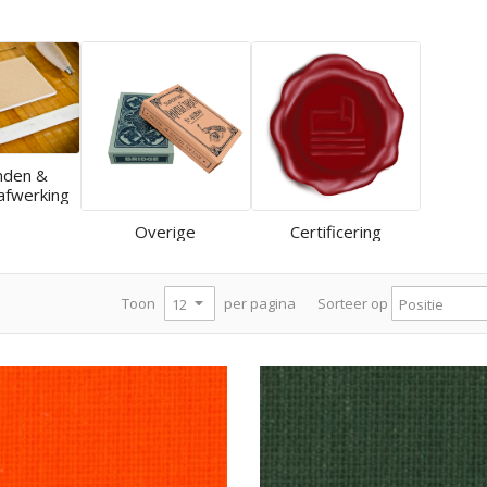
nden &
afwerking
Overige
Certificering
per pagina
Toon
Sorteer op