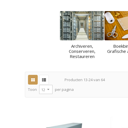
Archiveren,
Boekbi
Conserveren,
Grafische 
Restaureren
Producten
13
-
24
van
64
per pagina
Toon