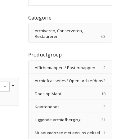
Categorie
Archiveren, Conserveren,
producten
Restaureren
63
Productgroep
producten
Affichemappen / Postermappen
2
producten
Archiefcassettes/ Open archiefdoos
3
producten
Doos op Maat
10
producten
Kaartendoos
3
producten
Liggende archiefberging
21
product
Museumdozen met een los deksel
1