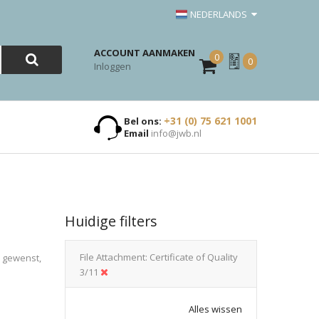
NEDERLANDS
ACCOUNT AANMAKEN
0
Mijn
0
Inloggen
Offerte
+31 (0) 75 621 1001
Bel ons:
Email
info@jwb.nl
Huidige filters
File Attachment
Certificate of Quality
n gewenst,
3/11
Alles wissen