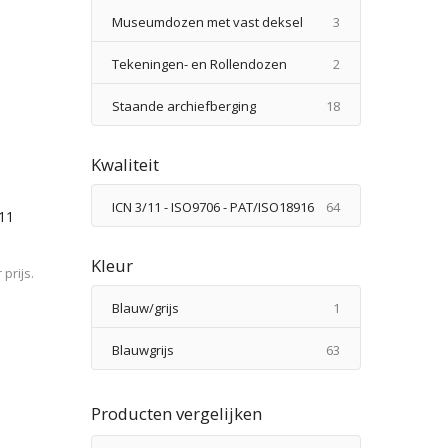
producten
Museumdozen met vast deksel
3
producten
Tekeningen- en Rollendozen
2
producten
Staande archiefberging
18
Kwaliteit
producten
ICN 3/11 - ISO9706 - PAT/ISO18916
64
/11
Kleur
prijs.
product
Blauw/grijs
1
producten
Blauwgrijs
63
Producten vergelijken