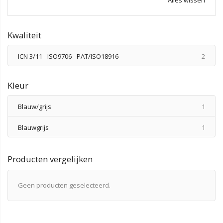
Kwaliteit
produ
ICN 3/11 - ISO9706 - PAT/ISO18916
2
Kleur
produ
Blauw/grijs
1
produ
Blauwgrijs
1
Producten vergelijken
Geen producten geselecteerd.