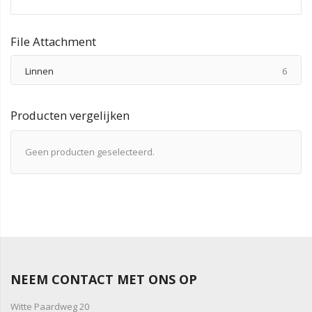
File Attachment
produ
Linnen
6
Producten vergelijken
Geen producten geselecteerd.
NEEM CONTACT MET ONS OP
Witte Paardweg 20