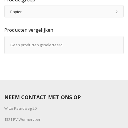
produ
Papier
2
Producten vergelijken
Geen producten geselecteerd.
NEEM CONTACT MET ONS OP
Witte Paardweg 20
1521 PV Wormerveer