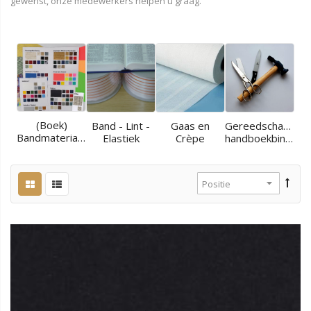
gewenst, onze medewerkers helpen u graag.
(Boek)
Band - Lint -
Gaas en
Gereedschappen
Bandmaterialen
Elastiek
Crèpe
handboekbinder