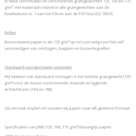
in twee velformaten en verschillende gramgewichten 135, 160 en 175
g/m². Het materiaal voldoet in alle gramgewichten aan de
kwaliteitseis nr. 1 van het ICN en aan de PAT-test ISO 18916.
Rollen
Bovenstaand papier is als 135 g/m² op rol voorradig voor het zelf
vervaardigen van omslagen, mappen en tussenlegvellen.
Standaard voorgevouwen omslagen
Wij hebben ook standaard omslagen in het lichtste gramgewicht (135
g/m²) voor de meest voorkomende staande en liggende
archiefdozen (169 en 186).
Op verzoek snijden en vouwen wij papier naar elk gewenst formaat.
Specificaties van JWB (135, 160, 175 g/m²) blauwgrijs papier: