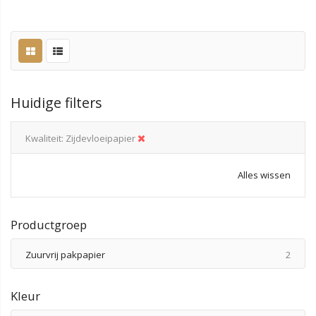
Huidige filters
Kwaliteit
Zijdevloeipapier
Alles wissen
Productgroep
produ
Zuurvrij pakpapier
2
Kleur