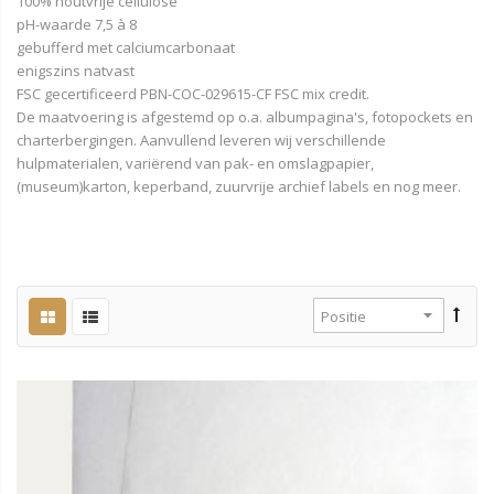
100% houtvrije cellulose
pH-waarde 7,5 à 8
gebufferd met calciumcarbonaat
enigszins natvast
FSC gecertificeerd PBN-COC-029615-CF FSC mix credit.
De maatvoering is afgestemd op o.a. albumpagina's, fotopockets en
charterbergingen. Aanvullend leveren wij verschillende
hulpmaterialen, variërend van pak- en omslagpapier,
(museum)karton, keperband, zuurvrije archief labels en nog meer.