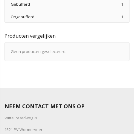
produ
Gebufferd
1
produ
Ongebufferd
1
Producten vergelijken
Geen producten geselecteerd.
NEEM CONTACT MET ONS OP
Witte Paardweg 20
1521 PV Wormerveer