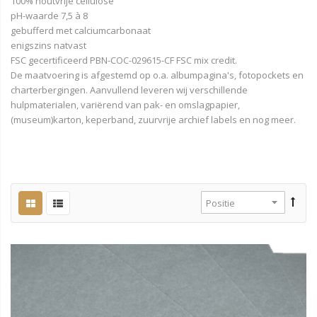
100% houtvrije cellulose
pH-waarde 7,5 à 8
gebufferd met calciumcarbonaat
enigszins natvast
FSC gecertificeerd PBN-COC-029615-CF FSC mix credit.
De maatvoering is afgestemd op o.a. albumpagina's, fotopockets en
charterbergingen. Aanvullend leveren wij verschillende
hulpmaterialen, variërend van pak- en omslagpapier,
(museum)karton, keperband, zuurvrije archief labels en nog meer.