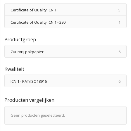
produ
Certificate of Quality ICN 1
5
produ
Certificate of Quality ICN 1 - 290
1
Productgroep
produ
Zuurvrij pakpapier
6
Kwaliteit
produ
ICN 1 - PAT/ISO18916
6
Producten vergelijken
Geen producten geselecteerd.