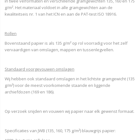
in twee velformaten en verschillende gramgewichten 135, 160 en 175
g/m². Het materiaal voldoet in alle gramgewichten aan de
kwaliteitseis nr. 1 van het ICN en aan de PAT-test ISO 18916.
Rollen
Bovenstaand papier is als 135 g/m² op rol voorradig voor het zelf
vervaardigen van omslagen, mappen en tussenlegvellen.
Standaard voorgevouwen omslagen
Wij hebben ook standaard omslagen in het lichtste gramgewicht (135
g/m²) voor de meest voorkomende staande en liggende
archiefdozen (169 en 186).
Op verzoek snijden en vouwen wij papier naar elk gewenst formaat.
Specificaties van JWB (135, 160, 175 g/m²) blauwgrijs papier: