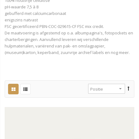
100% houtvrije cellulose
pH-waarde 7,5 à 8
gebufferd met calciumcarbonaat
enigszins natvast
FSC gecertificeerd PBN-COC-029615-CF FSC mix credit.
De maatvoering is afgestemd op o.a. albumpagina's, fotopockets en
charterbergingen. Aanvullend leveren wij verschillende
hulpmaterialen, variërend van pak- en omslagpapier,
(museum)karton, keperband, zuurvrije archief labels en nog meer.