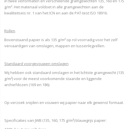
in twee velformaten en verschillende gramgewichten 135, 160 en 175
g/m². Het materiaal voldoet in alle gramgewichten aan de
kwaliteitseis nr. 1 van het ICN en aan de PAT-test ISO 18916.
Rollen
Bovenstaand papier is als 135 g/m² op rol voorradig voor het zelf
vervaardigen van omslagen, mappen en tussenlegvellen.
Standaard voorgevouwen omslagen
Wij hebben ook standaard omslagen in het lichtste gramgewicht (135
g/m²) voor de meest voorkomende staande en liggende
archiefdozen (169 en 186).
Op verzoek snijden en vouwen wij papier naar elk gewenst formaat.
Specificaties van JWB (135, 160, 175 g/m²) blauwgrijs papier: