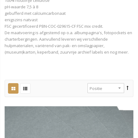
100% houtvrije cellulose
pH-waarde 7,5 à 8
gebufferd met calciumcarbonaat
enigszins natvast
FSC gecertificeerd PBN-COC-029615-CF FSC mix credit.
De maatvoering is afgestemd op o.a. albumpagina's, fotopockets en
charterbergingen. Aanvullend leveren wij verschillende
hulpmaterialen, variërend van pak- en omslagpapier,
(museum)karton, keperband, zuurvrije archief labels en nog meer.