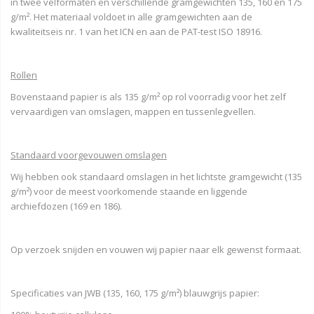
in twee velformaten en verschillende gramgewichten 135, 160 en 175
g/m². Het materiaal voldoet in alle gramgewichten aan de
kwaliteitseis nr. 1 van het ICN en aan de PAT-test ISO 18916.
Rollen
Bovenstaand papier is als 135 g/m² op rol voorradig voor het zelf
vervaardigen van omslagen, mappen en tussenlegvellen.
Standaard voorgevouwen omslagen
Wij hebben ook standaard omslagen in het lichtste gramgewicht (135
g/m²) voor de meest voorkomende staande en liggende
archiefdozen (169 en 186).
Op verzoek snijden en vouwen wij papier naar elk gewenst formaat.
Specificaties van JWB (135, 160, 175 g/m²) blauwgrijs papier: