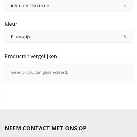
produ
ICN 1 - PAT/ISO18916
5
Kleur
produ
Blauwgrijs
5
Producten vergelijken
Geen producten geselecteerd.
NEEM CONTACT MET ONS OP