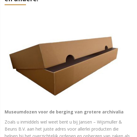
Museumdozen voor de berging van grotere archivalia
Zoals u inmiddels wel weet bent u bij Jansen – Wijsmuller &
Beuns B.V. aan het juiste adres voor allerlei producten die
helpen bij het overzichtelijk ordenen en opbergen van zaken als