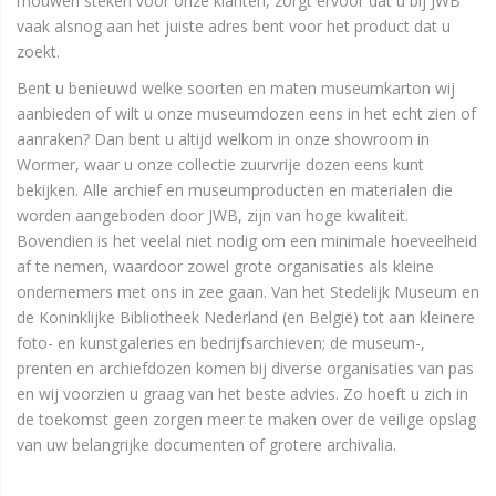
mouwen steken voor onze klanten, zorgt ervoor dat u bij JWB
vaak alsnog aan het juiste adres bent voor het product dat u
zoekt.
Bent u benieuwd welke soorten en maten museumkarton wij
aanbieden of wilt u onze museumdozen eens in het echt zien of
aanraken? Dan bent u altijd welkom in onze showroom in
Wormer, waar u onze collectie zuurvrije dozen eens kunt
bekijken. Alle archief en museumproducten en materialen die
worden aangeboden door JWB, zijn van hoge kwaliteit.
Bovendien is het veelal niet nodig om een minimale hoeveelheid
af te nemen, waardoor zowel grote organisaties als kleine
ondernemers met ons in zee gaan. Van het Stedelijk Museum en
de Koninklijke Bibliotheek Nederland (en België) tot aan kleinere
foto- en kunstgaleries en bedrijfsarchieven; de museum-,
prenten en archiefdozen komen bij diverse organisaties van pas
en wij voorzien u graag van het beste advies. Zo hoeft u zich in
de toekomst geen zorgen meer te maken over de veilige opslag
van uw belangrijke documenten of grotere archivalia.