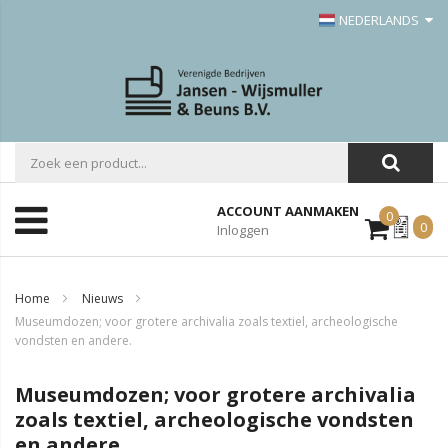
NEDERLANDS
ACCOUNT AANMAKEN
0
Mijn
0
Inloggen
Offerte
Home
Nieuws
Museumdozen; voor grotere archivalia zoals textiel, archeologische
vondsten en andere.
Museumdozen; voor grotere archivalia
zoals textiel, archeologische vondsten
en andere.