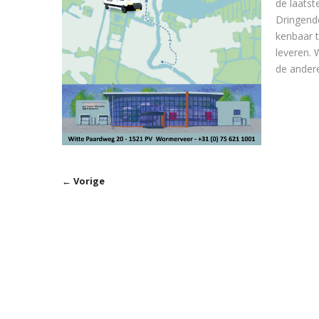
de laatst
Dringende
kenbaar t
leveren. 
de andere
← Vorige