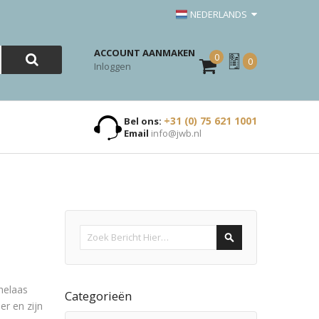
NEDERLANDS
ACCOUNT AANMAKEN
0
Mijn
0
Inloggen
Offerte
+31 (0) 75 621 1001
Bel ons:
Email
info@jwb.nl
Search
helaas
Categorieën
er en zijn