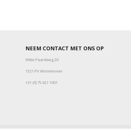
NEEM CONTACT MET ONS OP
Witte Paardweg 20
1521 PV Wormerveer
+31 (0) 75 621 1001