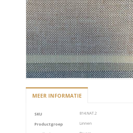
MEER INFORMATIE
Meer
814.NAT.2
SKU
informatie
Linnen
Productgroep