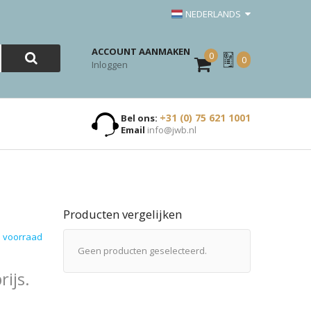
NEDERLANDS
ACCOUNT AANMAKEN
0
Mijn
0
Inloggen
Offerte
+31 (0) 75 621 1001
Bel ons:
Email
info@jwb.nl
Producten vergelijken
 voorraad
Geen producten geselecteerd.
ijs.