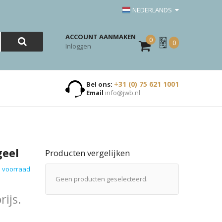
NEDERLANDS
ACCOUNT AANMAKEN
0
Mijn
0
Inloggen
Offerte
+31 (0) 75 621 1001
Bel ons:
Email
info@jwb.nl
geel
Producten vergelijken
 voorraad
Geen producten geselecteerd.
ijs.