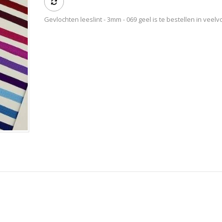
Gevlochten leeslint - 3mm - 069 geel is te bestellen in veel