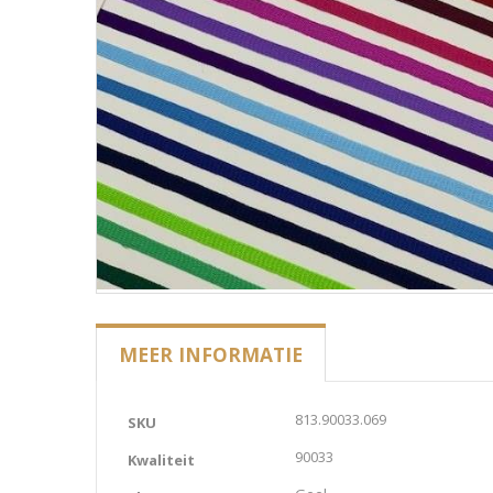
MEER INFORMATIE
Meer
813.90033.069
SKU
informatie
90033
Kwaliteit