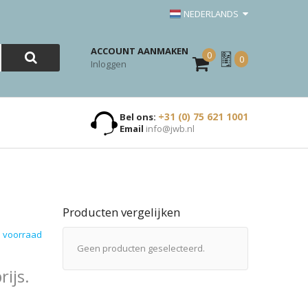
NEDERLANDS
ACCOUNT AANMAKEN
0
Mijn
0
Inloggen
Offerte
+31 (0) 75 621 1001
Bel ons:
Email
info@jwb.nl
t
Producten vergelijken
 voorraad
Geen producten geselecteerd.
ijs.