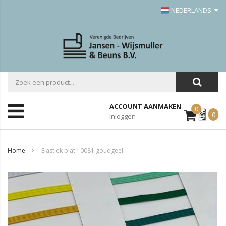
NEDERLANDS
ACCOUNT AANMAKEN
0
Mijn
0
Inloggen
Offerte
Home
Elastiek plat - 0081 goudgeel