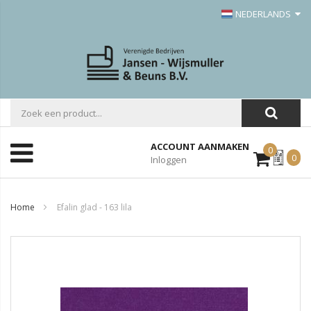
NEDERLANDS
ACCOUNT AANMAKEN
0
Mijn
0
Inloggen
Offerte
Home
Efalin glad - 163 lila