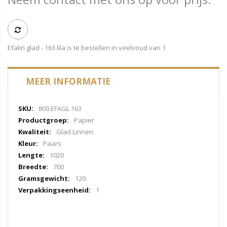
Efalin glad - 163 lila is te bestellen in veelvoud van 1
MEER INFORMATIE
Meer
800.EFAGL.163
informatie
Papier
Glad Linnen
Paars
1020
700
120
1