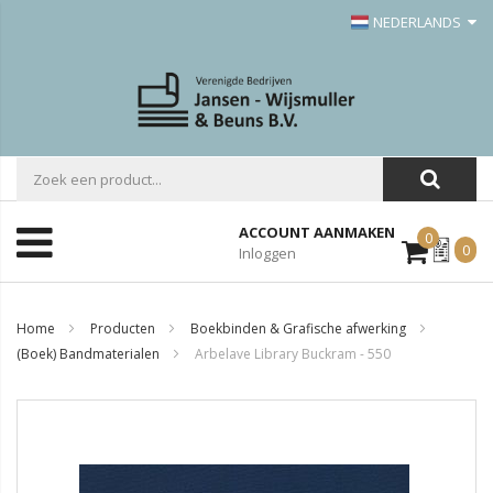
NEDERLANDS
ACCOUNT AANMAKEN
0
Mijn
0
Inloggen
Offerte
Home
Producten
Boekbinden & Grafische afwerking
(Boek) Bandmaterialen
Arbelave Library Buckram - 550