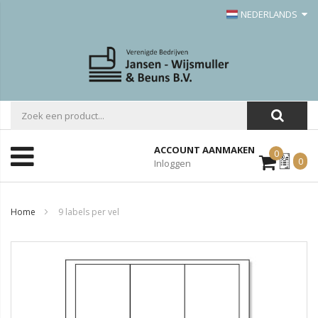
NEDERLANDS
ACCOUNT AANMAKEN
0
Mijn
0
Inloggen
Offerte
Home
9 labels per vel