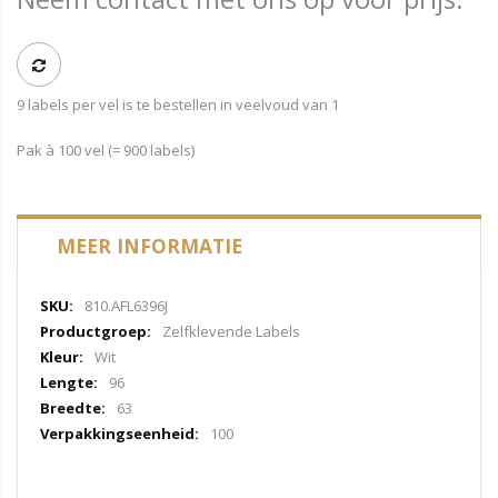
9 labels per vel is te bestellen in veelvoud van 1
Pak à 100 vel (= 900 labels)
MEER INFORMATIE
Meer
810.AFL6396J
informatie
Zelfklevende Labels
Wit
96
63
100