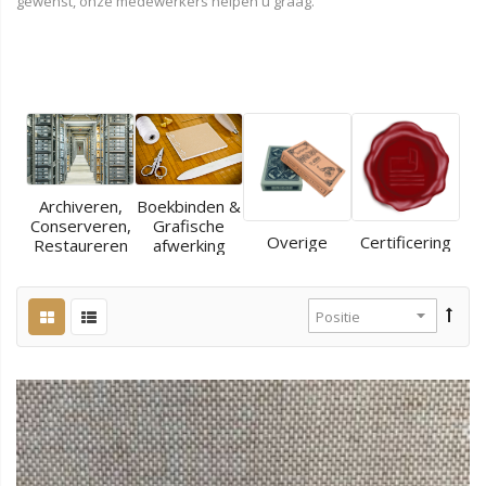
gewenst, onze medewerkers helpen u graag.
Archiveren,
Boekbinden &
Conserveren,
Grafische
Overige
Certificering
Restaureren
afwerking