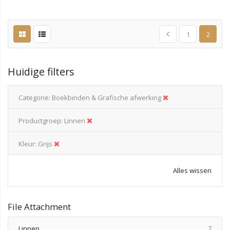
1
2
Huidige filters
Categorie
Boekbinden & Grafische afwerking
Productgroep
Linnen
Kleur
Grijs
Alles wissen
File Attachment
produ
Linnen
7