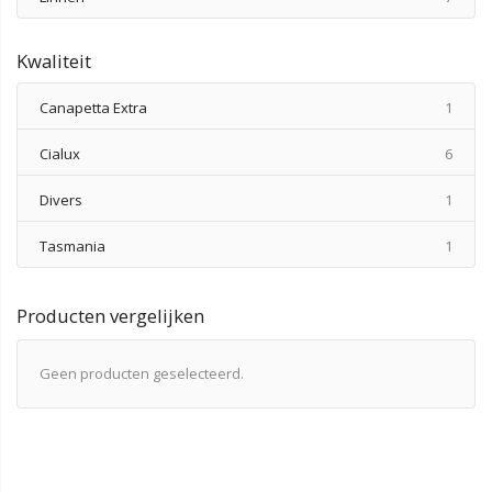
Kwaliteit
produ
Canapetta Extra
1
produ
Cialux
6
produ
Divers
1
produ
Tasmania
1
Producten vergelijken
Geen producten geselecteerd.