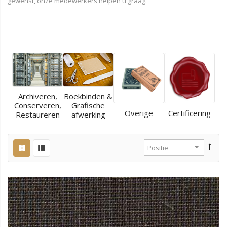
gewenst, onze medewerkers helpen u graag.
Archiveren,
Boekbinden &
Conserveren,
Grafische
Overige
Certificering
Restaureren
afwerking