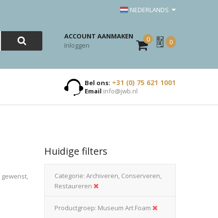
NEDERLANDS
ACCOUNT AANMAKEN
0
Mijn
0
Inloggen
Offerte
+31 (0) 75 621 1001
Bel ons:
Email
info@jwb.nl
Huidige filters
Categorie
Archiveren, Conserveren,
n gewenst,
Restaureren
Productgroep
Museum Art Foam