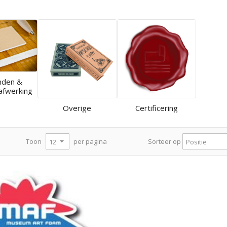
nden &
afwerking
Overige
Certificering
per pagina
Toon
Sorteer op