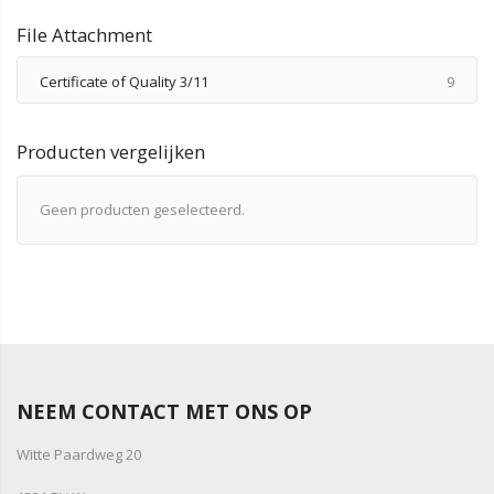
File Attachment
produ
Certificate of Quality 3/11
9
Producten vergelijken
Geen producten geselecteerd.
NEEM CONTACT MET ONS OP
Witte Paardweg 20