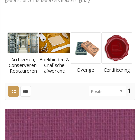
gewenst, onze medewerkers helpen u graag.
Archiveren,
Boekbinden &
Conserveren,
Grafische
Overige
Certificering
Restaureren
afwerking