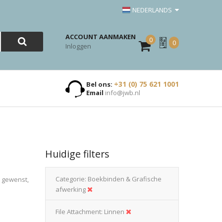
NEDERLANDS
ACCOUNT AANMAKEN
0
Mijn
0
Inloggen
Offerte
+31 (0) 75 621 1001
Bel ons:
Email
info@jwb.nl
Huidige filters
Categorie
Boekbinden & Grafische
n gewenst,
afwerking
File Attachment
Linnen