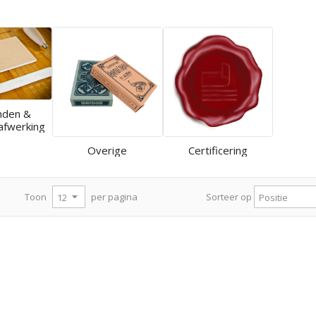
nden &
afwerking
Overige
Certificering
per pagina
Toon
Sorteer op