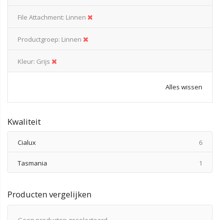
File Attachment
Linnen
Productgroep
Linnen
Kleur
Grijs
Alles wissen
Kwaliteit
produ
Cialux
6
produ
Tasmania
1
Producten vergelijken
Geen producten geselecteerd.