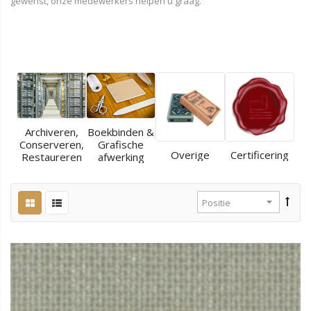
gewenst, onze medewerkers helpen u graag.
Archiveren,
Boekbinden &
Conserveren,
Grafische
Overige
Certificering
Restaureren
afwerking